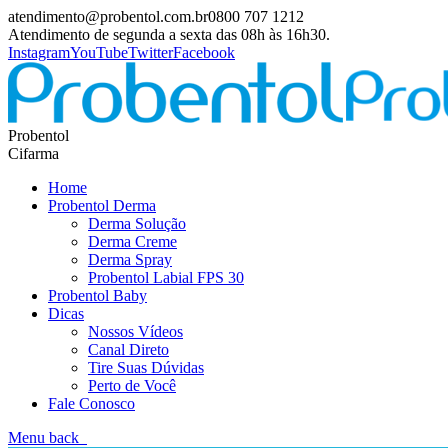
atendimento@probentol.com.br
0800 707 1212
Atendimento de segunda a sexta das 08h às 16h30.
Instagram
YouTube
Twitter
Facebook
Probentol
Cifarma
Home
Probentol Derma
Derma Solução
Derma Creme
Derma Spray
Probentol Labial FPS 30
Probentol Baby
Dicas
Nossos Vídeos
Canal Direto
Tire Suas Dúvidas
Perto de Você
Fale Conosco
Menu
back