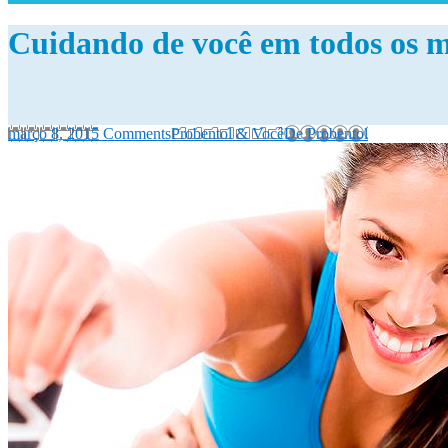
Cuidando de você em todos os 
março 8, 2015
Comments
Probentol & Você
De
Probentol