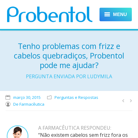
MENU
HOME
Tenho problemas com frizz e
PROBENTOL DERMA
cabelos quebradiços, Probentol
PROBENTOL BABY
pode me ajudar?
DICAS
PERGUNTA ENVIADA POR LUDYMILA
FALE CONOSCO
março 30, 2015
Perguntas e Respostas
De
Farmacêutica
A FARM
ACÊUTICA RESPONDEU:
“Não existem cabelos sem frizz fora os