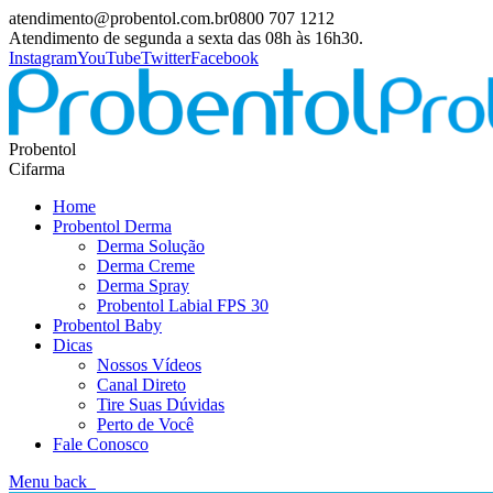
atendimento@probentol.com.br
0800 707 1212
Atendimento de segunda a sexta das 08h às 16h30.
Instagram
YouTube
Twitter
Facebook
Probentol
Cifarma
Home
Probentol Derma
Derma Solução
Derma Creme
Derma Spray
Probentol Labial FPS 30
Probentol Baby
Dicas
Nossos Vídeos
Canal Direto
Tire Suas Dúvidas
Perto de Você
Fale Conosco
Menu
back