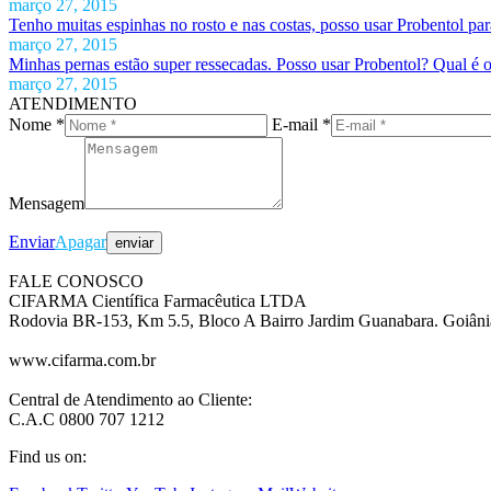
março 27, 2015
Tenho muitas espinhas no rosto e nas costas, posso usar Probentol pa
março 27, 2015
Minhas pernas estão super ressecadas. Posso usar Probentol? Qual é 
março 27, 2015
ATENDIMENTO
Nome *
E-mail *
Mensagem
Enviar
Apagar
FALE CONOSCO
CIFARMA Científica Farmacêutica LTDA
Rodovia BR-153, Km 5.5, Bloco A Bairro Jardim Guanabara. Goiâ
www.cifarma.com.br
Central de Atendimento ao Cliente:
C.A.C 0800 707 1212
Find us on: