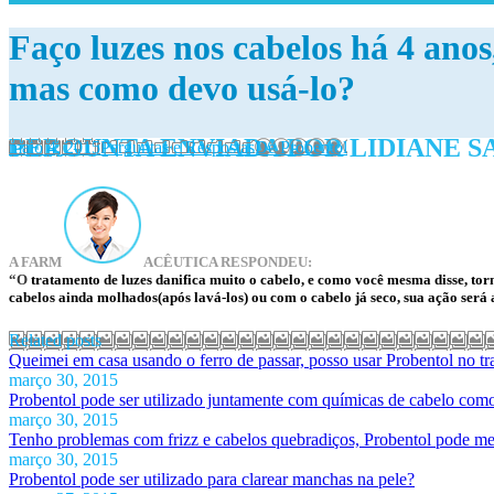
Faço luzes nos cabelos há 4 ano
mas como devo usá-lo?
PERGUNTA ENVIADA POR LIDIANE S
maio 4, 2015
Perguntas e Respostas
De
Probentol
A FARM
ACÊUTICA RESPONDEU:
“O
tratamento de luzes danifica muito o cabelo, e como você mesma disse, tor
cabelos ainda molhados(após lavá-los) ou com o cabelo já seco, sua ação será a
Related posts
Queimei em casa usando o ferro de passar, posso usar Probentol no t
março 30, 2015
Probentol pode ser utilizado juntamente com químicas de cabelo como 
março 30, 2015
Tenho problemas com frizz e cabelos quebradiços, Probentol pode me
março 30, 2015
Probentol pode ser utilizado para clarear manchas na pele?