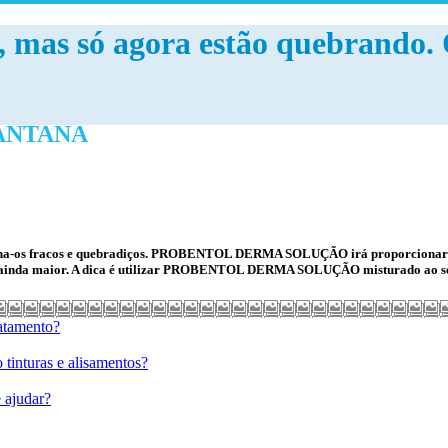
s, mas só agora estão quebrando
ANTANA
na-os fracos e quebradiços.
PROBENTOL DERMA SOLUÇÃO
irá proporcionar 
inda maior. A dica é utilizar
PROBENTOL DERMA SOLUÇÃO
misturado ao se
ratamento?
tinturas e alisamentos?
 ajudar?