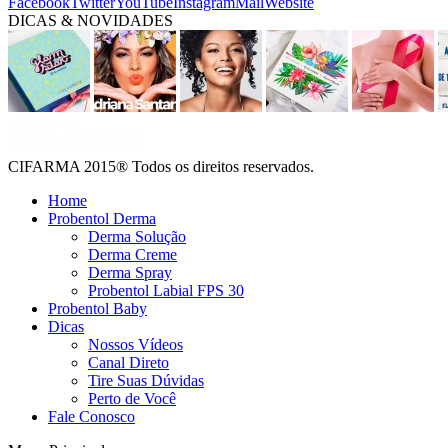
Facebook
Twitter
YouTube
Instagram
Mail
Website
DICAS & NOVIDADES
CIFARMA 2015® Todos os direitos reservados.
Home
Probentol Derma
Derma Solução
Derma Creme
Derma Spray
Probentol Labial FPS 30
Probentol Baby
Dicas
Nossos Vídeos
Canal Direto
Tire Suas Dúvidas
Perto de Você
Fale Conosco